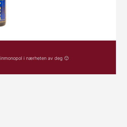
 vinmonopol i nærheten av deg 🙂