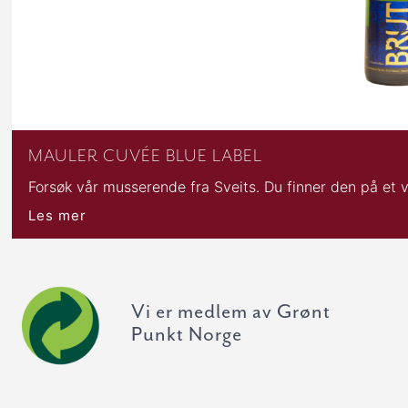
MAULER CUVÉE BLUE LABEL
Forsøk vår musserende fra Sveits. Du finner den på et
Les mer
Vi er medlem av Grønt
Punkt Norge