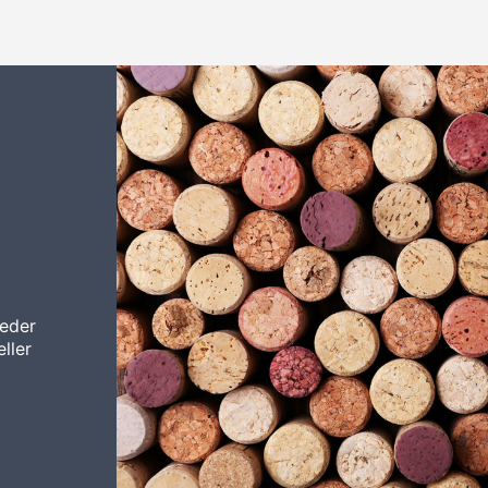
leder
ller